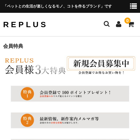
「ペットとの生活が楽しくなるモノ、コトを作るブランド」です
0
R E P L U S
Official Site
会員特典
Amazon Shop Site
PRODUCT
Photo Gallery
CONCEPT
Shopping Guide
会社概要