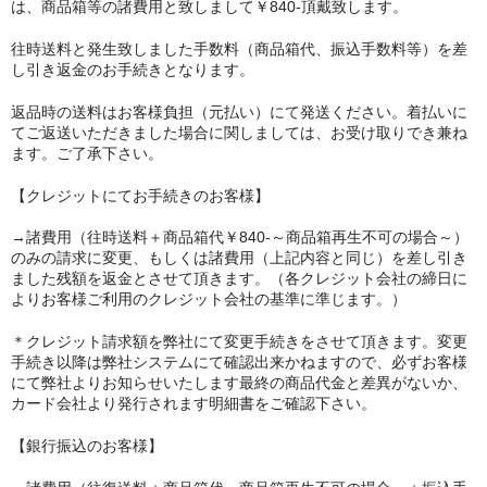
は、商品箱等の諸費用と致しまして￥840-頂戴致します。
往時送料と発生致しました手数料（商品箱代、振込手数料等）を差
し引き返金のお手続きとなります。
返品時の送料はお客様負担（元払い）にて発送ください。着払いに
てご返送いただきました場合に関しましては、お受け取りでき兼ね
ます。ご了承下さい。
【クレジットにてお手続きのお客様】
→諸費用（往時送料＋商品箱代￥840-～商品箱再生不可の場合～）
のみの請求に変更、もしくは諸費用（上記内容と同じ）を差し引き
ました残額を返金とさせて頂きます。（各クレジット会社の締日に
よりお客様ご利用のクレジット会社の基準に準じます。）
＊クレジット請求額を弊社にて変更手続きをさせて頂きます。変更
手続き以降は弊社システムにて確認出来かねますので、必ずお客様
にて弊社よりお知らせいたします最終の商品代金と差異がないか、
カード会社より発行されます明細書をご確認下さい。
【銀行振込のお客様】