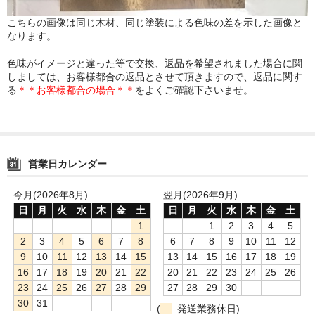
こちらの画像は同じ木材、同じ塗装による色味の差を示した画像と
なります。
色味がイメージと違った等で交換、返品を希望されました場合に関
しましては、お客様都合の返品とさせて頂きますので、返品に関す
る
＊＊お客様都合の場合＊＊
をよくご確認下さいませ。
営業日カレンダー
今月(2026年8月)
翌月(2026年9月)
日
月
火
水
木
金
土
日
月
火
水
木
金
土
1
1
2
3
4
5
2
3
4
5
6
7
8
6
7
8
9
10
11
12
9
10
11
12
13
14
15
13
14
15
16
17
18
19
16
17
18
19
20
21
22
20
21
22
23
24
25
26
23
24
25
26
27
28
29
27
28
29
30
30
31
(
発送業務休日)