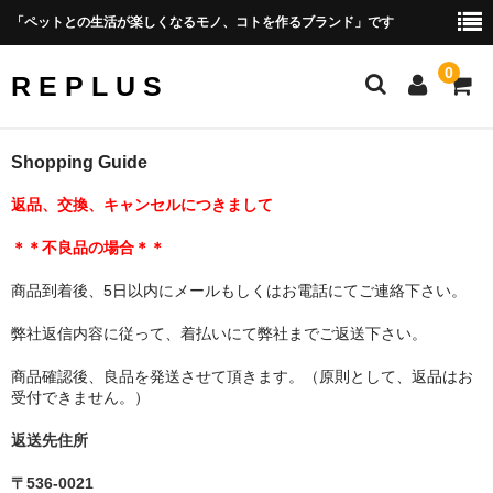
「ペットとの生活が楽しくなるモノ、コトを作るブランド」です
0
R E P L U S
Official Site
Shopping Guide
返品、交換、キャンセルにつきまして
Amazon Shop Site
＊＊
不良品の場合＊＊
PRODUCT
商品到着後、5日以内にメールもしくはお電話にてご連絡下さい。
Photo Gallery
弊社返信内容に従って、着払いにて弊社までご返送下さい。
CONCEPT
商品確認後、良品を発送させて頂きます。（原則として、返品はお
Shopping Guide
受付できません。）
会社概要
返送先住所
〒536-0021