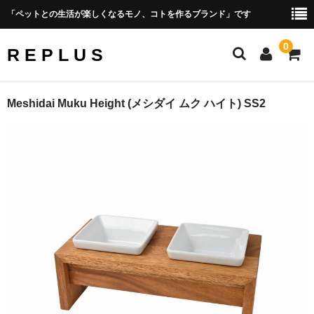
「ペットとの生活が楽しくなるモノ、コトを作るブランド」です
0
R E P L U S
Official Site
Meshidai Muku Height (メシダイ ムク ハイト) SS2
Amazon Shop Site
PRODUCT
Photo Gallery
CONCEPT
Shopping Guide
会社概要