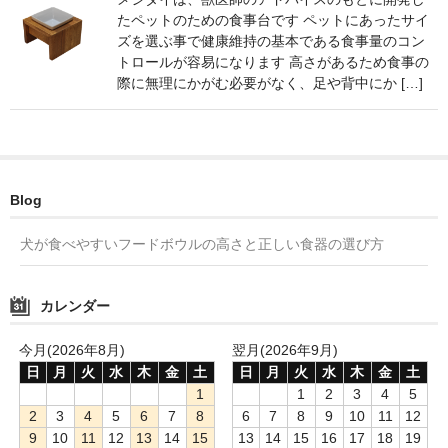
たペットのための食事台です ペットにあったサイ
ズを選ぶ事で健康維持の基本である食事量のコン
トロールが容易になります 高さがあるため食事の
際に無理にかがむ必要がなく、足や背中にか […]
Blog
犬が食べやすいフードボウルの高さと正しい食器の選び方
カレンダー
今月(2026年8月)
翌月(2026年9月)
日
月
火
水
木
金
土
日
月
火
水
木
金
土
1
1
2
3
4
5
2
3
4
5
6
7
8
6
7
8
9
10
11
12
9
10
11
12
13
14
15
13
14
15
16
17
18
19