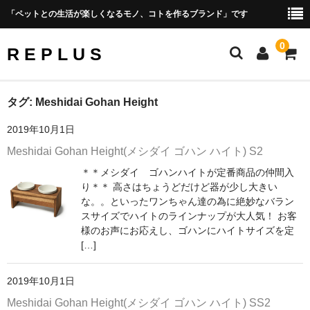
「ペットとの生活が楽しくなるモノ、コトを作るブランド」です
0
R E P L U S
Official Site
タグ:
Meshidai Gohan Height
2019年10月1日
Amazon Shop Site
Meshidai Gohan Height(メシダイ ゴハン ハイト) S2
PRODUCT
＊＊メシダイ ゴハンハイトが定番商品の仲間入
り＊＊ 高さはちょうどだけど器が少し大きい
Photo Gallery
な。。といったワンちゃん達の為に絶妙なバラン
スサイズでハイトのラインナップが大人気！ お客
CONCEPT
様のお声にお応えし、ゴハンにハイトサイズを定
[…]
Shopping Guide
会社概要
2019年10月1日
Meshidai Gohan Height(メシダイ ゴハン ハイト) SS2